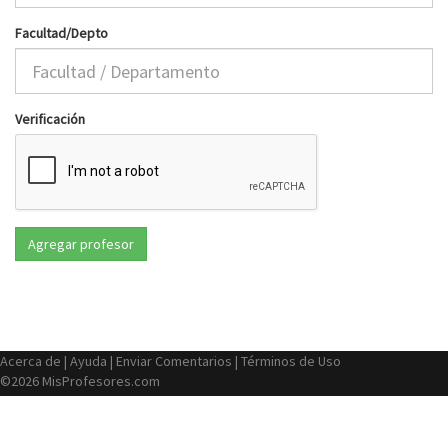
Facultad/Depto
Verificación
Acerca de
|
Ayuda
|
Enviar Comentarios
|
Términos de Uso
©2026 MisProfesores.com