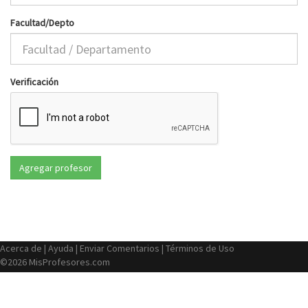
Facultad/Depto
Verificación
Acerca de
|
Ayuda
|
Enviar Comentarios
|
Términos de Uso
©2026 MisProfesores.com