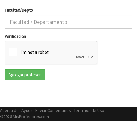
Facultad/Depto
Verificación
Acerca de
|
Ayuda
|
Enviar Comentarios
|
Términos de Uso
©2026 MisProfesores.com