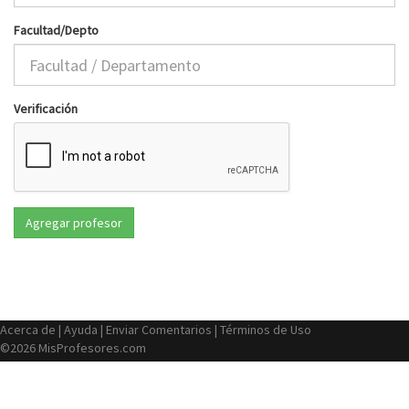
Facultad/Depto
Verificación
Acerca de
|
Ayuda
|
Enviar Comentarios
|
Términos de Uso
©2026 MisProfesores.com