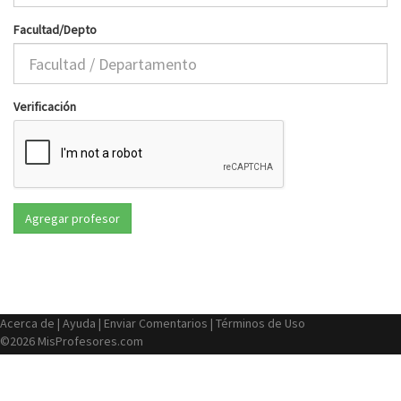
Facultad/Depto
Verificación
Acerca de
|
Ayuda
|
Enviar Comentarios
|
Términos de Uso
©2026 MisProfesores.com