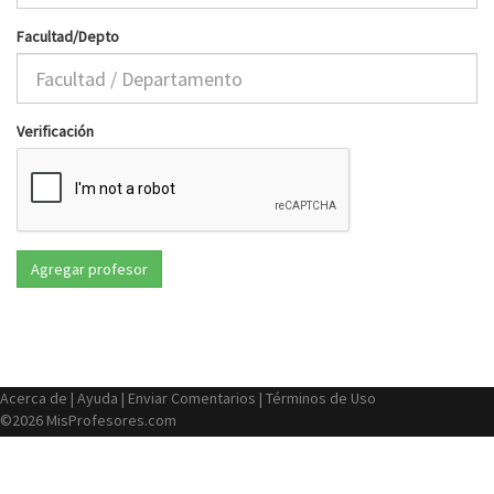
Facultad/Depto
Verificación
Acerca de
|
Ayuda
|
Enviar Comentarios
|
Términos de Uso
©2026 MisProfesores.com