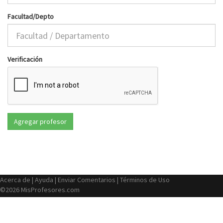
Facultad/Depto
Verificación
Acerca de
|
Ayuda
|
Enviar Comentarios
|
Términos de Uso
©2026 MisProfesores.com