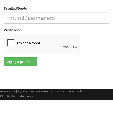
Facultad/Depto
Verificación
Acerca de
|
Ayuda
|
Enviar Comentarios
|
Términos de Uso
©2026 MisProfesores.com