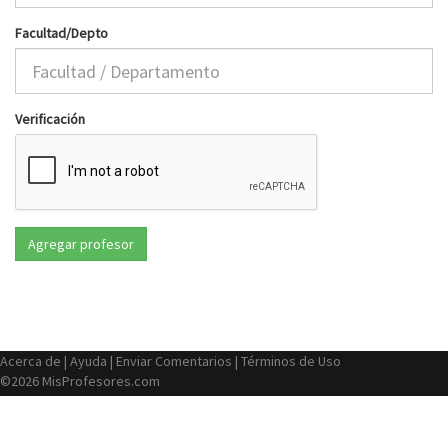
Facultad/Depto
Verificación
Acerca de
|
Ayuda
|
Enviar Comentarios
|
Términos de Uso
©2026 MisProfesores.com