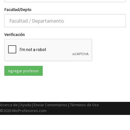
Facultad/Depto
Verificación
Acerca de
|
Ayuda
|
Enviar Comentarios
|
Términos de Uso
©2026 MisProfesores.com