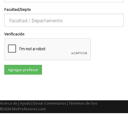
Facultad/Depto
Verificación
Acerca de
|
Ayuda
|
Enviar Comentarios
|
Términos de Uso
©2026 MisProfesores.com