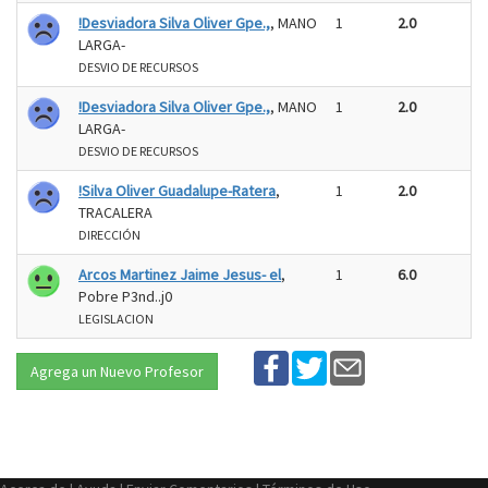
!Desviadora Silva Oliver Gpe.,
, MANO
1
2.0
LARGA-
DESVIO DE RECURSOS
!Desviadora Silva Oliver Gpe.,
, MANO
1
2.0
LARGA-
DESVIO DE RECURSOS
!Silva Oliver Guadalupe-Ratera
,
1
2.0
TRACALERA
DIRECCIÓN
Arcos Martinez Jaime Jesus- el
,
1
6.0
Pobre P3nd..j0
LEGISLACION
Agrega un Nuevo Profesor