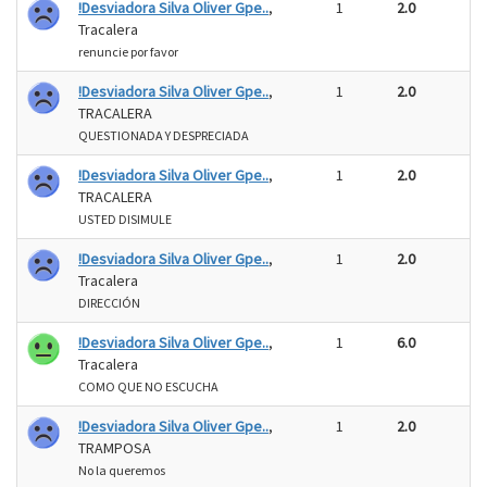
!Desviadora Silva Oliver Gpe..
,
1
2.0
Tracalera
renuncie por favor
!Desviadora Silva Oliver Gpe..
,
1
2.0
TRACALERA
QUESTIONADA Y DESPRECIADA
!Desviadora Silva Oliver Gpe..
,
1
2.0
TRACALERA
USTED DISIMULE
!Desviadora Silva Oliver Gpe..
,
1
2.0
Tracalera
DIRECCIÓN
!Desviadora Silva Oliver Gpe..
,
1
6.0
Tracalera
COMO QUE NO ESCUCHA
!Desviadora Silva Oliver Gpe..
,
1
2.0
TRAMPOSA
No la queremos