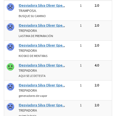
!Desviadora Silva Oliver Gpe..
,
1
2.0
TRAMPOSA.
BUSQUE SU CAMINO
!Desviadora Silva Oliver Gpe..
,
1
2.0
TREPADORA
LASTIMA DE PREPARACIÓN
!Desviadora Silva Oliver Gpe..
,
1
2.0
TREPADORA
KIOSKO DE MENTIRAS
!Desviadora Silva Oliver Gpe..
,
1
4.0
TREPADORA
AQUI SE LE DETESTA
!Desviadora Silva Oliver Gpe..
,
1
2.0
TREPADORA
generadores de vapor
!Desviadora Silva Oliver Gpe..
,
1
2.0
TREPADORA
quien la trajo