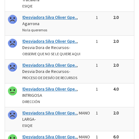
ESIQIE
!Desviadora Silva Oliver Gpe..
,
1
2.0
Agarrona
No la queremos
!Desviadora Silva Oliver Gpe..
,
1
2.0
Desvia Dora de Recursos-
OBSERVE QUE NO SE LE QUIERE AQUI
!Desviadora Silva Oliver Gpe..
,
1
2.0
Desvia Dora de Recursos-
PROCESO DE DESVÍO DE RECURSOS
!Desviadora Silva Oliver Gpe..
,
1
4.0
INTRIGOSA
DIRECCIÓN
!Desviadora Silva Oliver Gpe..
, MANO
1
2.0
LARGA-
ESIQIE
!Desviadora Silva Oliver Gpe..
, MANO
1
6.0