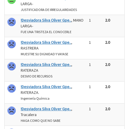
LARGA-
JUSTIFICADORA DE IRREGULARIDADES
!Desviadora Silva Oliver Gpe..
, MANO
1
2.0
LARGA-
FUE UNA TRISTEZA EL CONOCERLE
!Desviadora Silva Oliver Gpe..
,
1
2.0
RASTRERA
MUESTRE SU DIGNIDAD Y VAYASE
!Desviadora Silva Oliver Gpe..
,
1
2.0
RATERAZA
DESVIO DE RECURSOS
!Desviadora Silva Oliver Gpe..
,
1
2.0
RATERAZA.
Ingeniería Química
!Desviadora Silva Oliver Gpe..
,
1
2.0
Tracalera
HAGA COMO QUE NO SABE