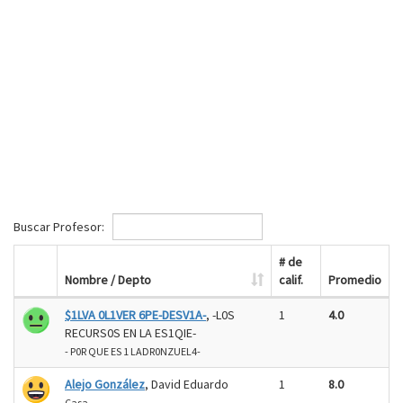
Buscar Profesor:
# de
Nombre / Depto
calif.
Promedio
$1LVA 0L1VER 6PE-DESV1A-
, -L0S
1
4.0
RECURS0S EN LA ES1QIE-
- P0R QUE ES 1 LADR0NZUEL4-
Alejo González
, David Eduardo
1
8.0
Casa