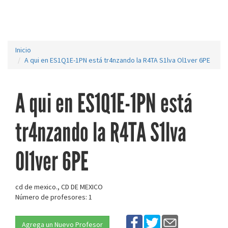
Inicio
A qui en ES1Q1E-1PN está tr4nzando la R4TA S1lva Ol1ver 6PE
A qui en ES1Q1E-1PN está
tr4nzando la R4TA S1lva
Ol1ver 6PE
cd de mexico., CD DE MEXICO
Número de profesores: 1
Agrega un Nuevo Profesor