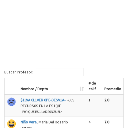
Buscar Profesor:
# de
Nombre / Depto
calif.
Promedio
$1LVA 0L1VER 6PE-DESV1A-
, -L0S
1
2.0
RECURS0S EN LA ES1QIE-
- P0R QUE ES 1 LADR0NZUEL4-
Niño Vera
, Maria Del Rosario
4
7.0
Historia