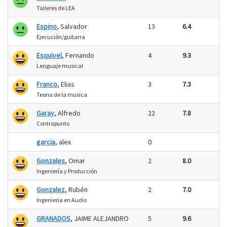
Talleres de LEA
Espino
, Salvador
13
6.4
Ejecución/guitarra
Esquivel
, Fernando
4
9.3
Lenguaje musical
Franco
, Elias
3
7.3
Teoria de la musica
Garay
, Alfredo
22
7.8
Contrapunto
garcia
, alex
0
Gonzales
, Omar
2
8.0
Ingeniería y Producción
Gonzalez
, Rubén
2
7.0
Ingenieria en Audio
GRANADOS
, JAIME ALEJANDRO
5
9.6