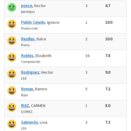
ponce
, hector
3
4.7
pendejez
Pulido Cejudo
, Ignacio
1
10.0
Producción
Resillas
, Dulce
2
10.0
Piano
Robles
, Elizabeth
16
7.8
Composición
Rodriguez
, Hector
3
9.0
LEA
Roman
, Ramiro
5
7.2
Bajo
RUIZ
, CARMEN
1
8.0
GOMEZ
Salmerón
, Livia
3
7.3
LEA