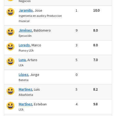
Negocios
Jaramillo
, Jose
1
10.0
Ingenieria en audio y Produccion
musical
Jiménez
, Baldomero
9
8.0
Ejecución
Loredo
, Marco
3
8.0
Piano y LEA
Luna
, Arturo
5
7.0
LEA
López
, Jorge
0
Bateria
Martinez
, Luis
5
8.2
Albañileria
Martínez
, Esteban
4
9.8
LEA