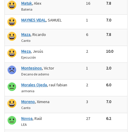
Matuk
, Alex
16
7.8
Bateria
MAYNES VIDAL
, SAMUEL
1
7.0
Maza
, Ricardo
6
7.8
Canto
Meza
, Jesús
2
10.0
Ejecución
Montesinos
, Victor
1
2.0
Decano de adorno
Morales Ojeda
, raul fabian
2
6.0
armonia
Moreno
, Ximena
3
7.0
Canto
Novoa
, Raúl
27
6.2
LEA