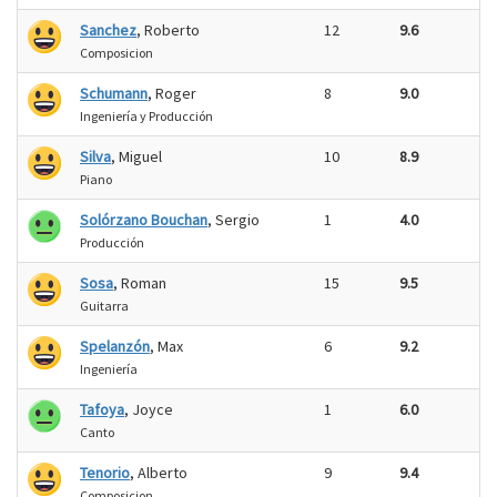
Sanchez
, Roberto
12
9.6
Composicion
Schumann
, Roger
8
9.0
Ingeniería y Producción
Silva
, Miguel
10
8.9
Piano
Solórzano Bouchan
, Sergio
1
4.0
Producción
Sosa
, Roman
15
9.5
Guitarra
Spelanzón
, Max
6
9.2
Ingeniería
Tafoya
, Joyce
1
6.0
Canto
Tenorio
, Alberto
9
9.4
Composicion