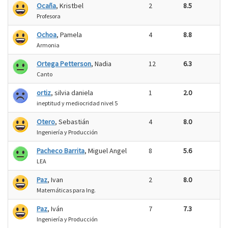
Ocaña
, Kristbel
2
8.5
Profesora
Ochoa
, Pamela
4
8.8
Armonia
Ortega Petterson
, Nadia
12
6.3
Canto
ortiz
, silvia daniela
1
2.0
ineptitud y mediocridad nivel 5
Otero
, Sebastián
4
8.0
Ingeniería y Producción
Pacheco Barrita
, Miguel Angel
8
5.6
LEA
Paz
, Ivan
2
8.0
Matemáticas para Ing.
Paz
, Iván
7
7.3
Ingeniería y Producción