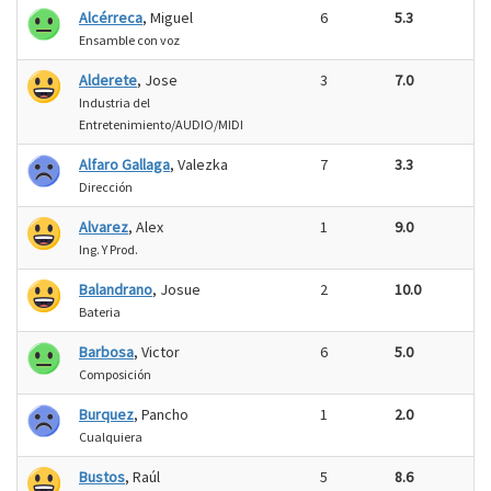
Alcérreca
, Miguel
6
5.3
Ensamble con voz
Alderete
, Jose
3
7.0
Industria del
Entretenimiento/AUDIO/MIDI
Alfaro Gallaga
, Valezka
7
3.3
Dirección
Alvarez
, Alex
1
9.0
Ing. Y Prod.
Balandrano
, Josue
2
10.0
Bateria
Barbosa
, Victor
6
5.0
Composición
Burquez
, Pancho
1
2.0
Cualquiera
Bustos
, Raúl
5
8.6