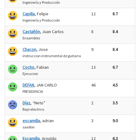
Ingeniería y Producción
Capilla
, Felipe
12
8.7
Ingeniería y Producción
Castañón
, Juan Carlos
8
8.4
Ensambles
Chacon
, Jose
9
8.4
instruccion instrumental de guitarra
Cocho
, Fabian
13
6.7
Ejecucion
DEFAN
, JAN CARLO
46
4.5
PRESIDENCIA
Díaz
, “Neto”
2
3.5
Bajo electrico
escamilla
, adrian
3
9.0
saxofon
Escamilla
, Arnoldo
12
6.3