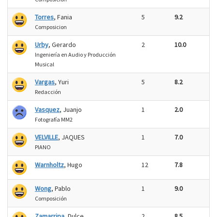
Torres
, Fania
5
9.2
Composicion
Urby
, Gerardo
2
10.0
Ingeniería en Audio y Producción
Musical
Vargas
, Yuri
5
8.2
Redacción
Vasquez
, Juanjo
1
2.0
Fotografía MM2
VELVILLE
, JAQUES
1
7.0
PIANO
Warnholtz
, Hugo
12
7.8
Wong
, Pablo
1
9.0
Composición
Zamarripa
, Dulce
2
8.5