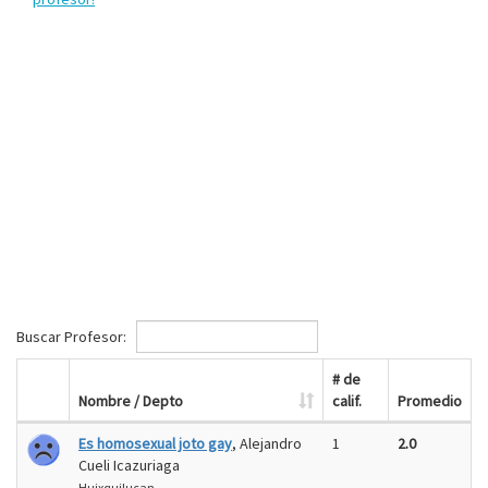
Buscar Profesor:
# de
Nombre / Depto
calif.
Promedio
Es homosexual joto gay
, Alejandro
1
2.0
Cueli Icazuriaga
Huixquilucan