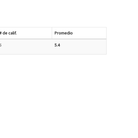
# de calif.
Promedio
5
5.4