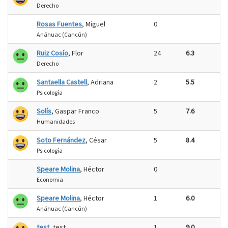
Derecho
Rosas Fuentes
, Miguel
0
Anáhuac (Cancún)
Ruiz Cosío
, Flor
24
6.3
Derecho
Santaella Castell
, Adriana
2
5.5
Psicología
Solís
, Gaspar Franco
5
7.6
Humanidades
Soto Fernández
, César
5
8.4
Psicología
Speare Molina
, Héctor
0
Economia
Speare Molina
, Héctor
1
6.0
Anáhuac (Cancún)
test
, test
1
9.0