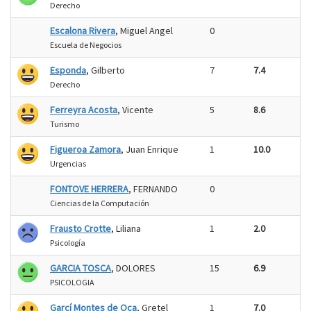
Derecho
Escalona Rivera
, Miguel Angel
0
Escuela de Negocios
Esponda
, Gilberto
7
7.4
Derecho
Ferreyra Acosta
, Vicente
5
8.6
Turismo
Figueroa Zamora
, Juan Enrique
1
10.0
Urgencias
FONTOVE HERRERA
, FERNANDO
0
Ciencias de la Computación
Frausto Crotte
, Liliana
1
2.0
Psicología
GARCIA TOSCA
, DOLORES
15
6.9
PSICOLOGIA
Garcí Montes de Oca
, Gretel
1
7.0