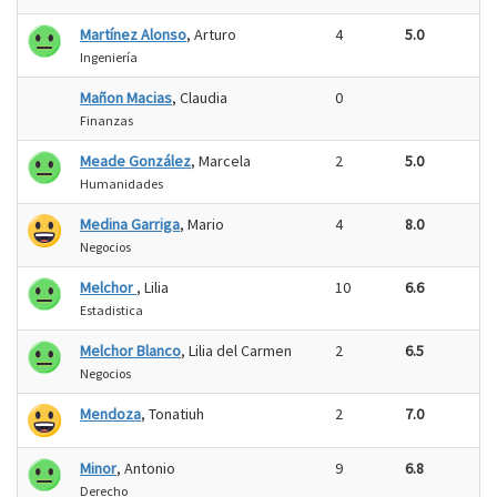
Martínez Alonso
, Arturo
4
5.0
Ingeniería
Mañon Macias
, Claudia
0
Finanzas
Meade González
, Marcela
2
5.0
Humanidades
Medina Garriga
, Mario
4
8.0
Negocios
Melchor
, Lilia
10
6.6
Estadistica
Melchor Blanco
, Lilia del Carmen
2
6.5
Negocios
Mendoza
, Tonatiuh
2
7.0
Minor
, Antonio
9
6.8
Derecho