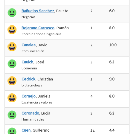
Bañuelos Sanchez
, Fausto
2
6.0
Negocios
Bejarano Carrasco
, Ramón
1
8.0
Coordinador de Ingeniería
Canales
, David
2
10.0
Comunicación
Cauich
, José
3
6.3
Economía
Cedrick
, Christian
1
9.0
Biotecnologia
Cornejo
, Daniela
4
8.0
Excelencia y valores
Coronado
, Lucía
3
6.3
Humanidades
Cuen
, Guillermo
12
4.4