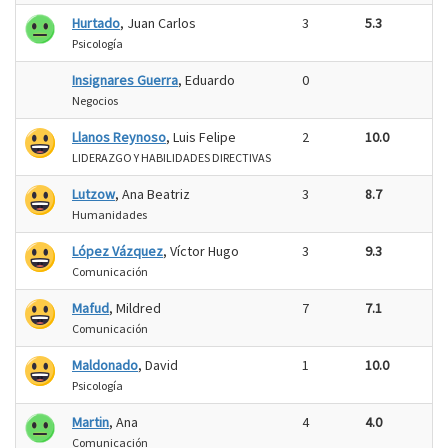
Hurtado
, Juan Carlos
3
5.3
Psicología
Insignares Guerra
, Eduardo
0
Negocios
Llanos Reynoso
, Luis Felipe
2
10.0
LIDERAZGO Y HABILIDADES DIRECTIVAS
Lutzow
, Ana Beatriz
3
8.7
Humanidades
López Vázquez
, Víctor Hugo
3
9.3
Comunicación
Mafud
, Mildred
7
7.1
Comunicación
Maldonado
, David
1
10.0
Psicología
Martin
, Ana
4
4.0
Comunicación