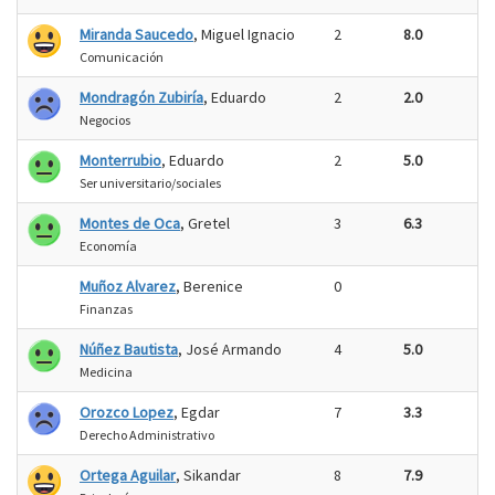
Miranda Saucedo
, Miguel Ignacio
2
8.0
Comunicación
Mondragón Zubiría
, Eduardo
2
2.0
Negocios
Monterrubio
, Eduardo
2
5.0
Ser universitario/sociales
Montes de Oca
, Gretel
3
6.3
Economía
Muñoz Alvarez
, Berenice
0
Finanzas
Núñez Bautista
, José Armando
4
5.0
Medicina
Orozco Lopez
, Egdar
7
3.3
Derecho Administrativo
Ortega Aguilar
, Sikandar
8
7.9