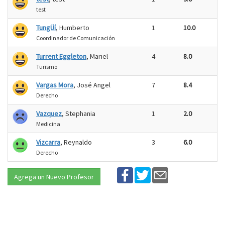
test
TungÜí
, Humberto
1
10.0
Coordinador de Comunicación
Turrent Eggleton
, Mariel
4
8.0
Turismo
Vargas Mora
, José Angel
7
8.4
Derecho
Vazquez
, Stephania
1
2.0
Medicina
Vizcarra
, Reynaldo
3
6.0
Derecho
Agrega un Nuevo Profesor