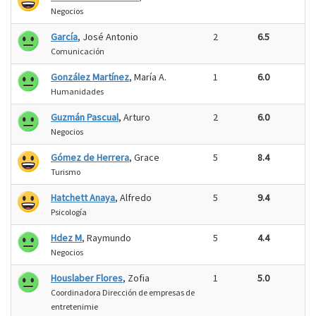
Negocios
García
, José Antonio
2
6.5
Comunicación
González Martínez
, María A.
1
6.0
Humanidades
Guzmán Pascual
, Arturo
2
6.0
Negocios
Gómez de Herrera
, Grace
5
8.4
Turismo
Hatchett Anaya
, Alfredo
5
9.4
Psicología
Hdez M
, Raymundo
5
4.4
Negocios
Houslaber Flores
, Zofia
1
5.0
Coordinadora Dirección de empresas de
entretenimie