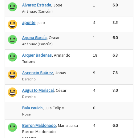
Alvarez Estrada
, Jose
1
6.0
Anáhuac (Cancún)
aponte
, julio
4
8.5
Arjona García
, Oscar
1
6.0
Anáhuac (Cancún)
Arquer Badenas
, Armando
18
6.3
Turismo
Ascencio Suárez
, Jonas
9
7.8
Derecho
Augusto Mariscal
, César
4
8.0
Derecho
Bala cauich
, Luis Felipe
0
No sé
Barron Maldonado
, Maria Luisa
4
6.0
Barron Maldonado
Negocios