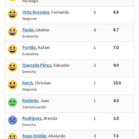
Psicología
Ortiz Rossains
, Fernando
5
8.8
Negocios
Pavón
, Lilianne
6
8.7
Economía
Portillo
, Rafael
1
7.0
Economía
Quezada Pérez
, Salvador
2
9.0
Derecho
Reich
, Christian
1
10.0
Negocios
Robledo
, Juan
1
4.0
Comunicación
Rodríguez
, Brenda
1
2.0
Derecho
Rojas Roldán
, Abelardo
3
7.3