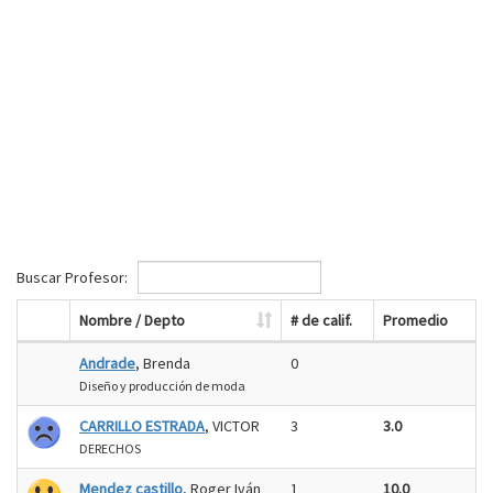
Buscar Profesor:
Nombre / Depto
# de calif.
Promedio
Andrade
, Brenda
0
Diseño y producción de moda
CARRILLO ESTRADA
, VICTOR
3
3.0
DERECHOS
Mendez castillo
, Roger Iván
1
10.0