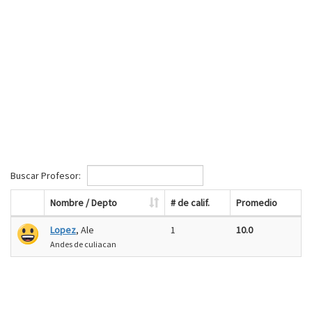
Buscar Profesor:
Nombre / Depto
# de calif.
Promedio
Lopez
, Ale
1
10.0
Andes de culiacan