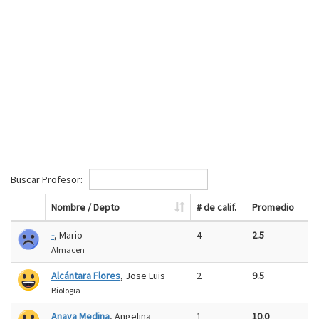
Buscar Profesor:
Nombre / Depto
# de calif.
Promedio
-
, Mario
4
2.5
Almacen
Alcántara Flores
, Jose Luis
2
9.5
Bíologia
Anaya Medina
, Angelina
1
10.0