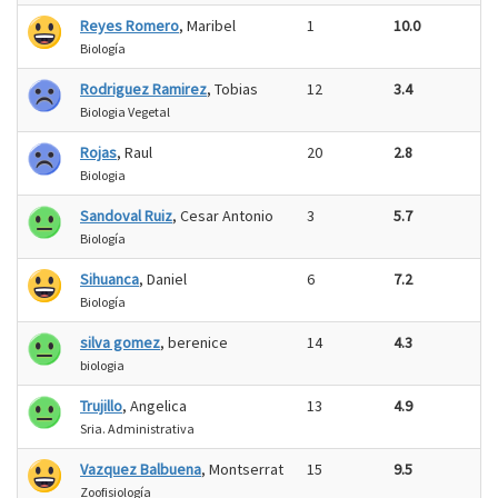
Reyes Romero
, Maribel
1
10.0
Biología
Rodriguez Ramirez
, Tobias
12
3.4
Biologia Vegetal
Rojas
, Raul
20
2.8
Biologia
Sandoval Ruiz
, Cesar Antonio
3
5.7
Biología
Sihuanca
, Daniel
6
7.2
Biología
silva gomez
, berenice
14
4.3
biologia
Trujillo
, Angelica
13
4.9
Sria. Administrativa
Vazquez Balbuena
, Montserrat
15
9.5
Zoofisiología