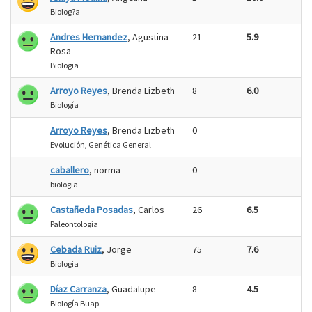
Biolog?a
Andres Hernandez
, Agustina
21
5.9
Rosa
Biologia
Arroyo Reyes
, Brenda Lizbeth
8
6.0
Biología
Arroyo Reyes
, Brenda Lizbeth
0
Evolución, Genética General
caballero
, norma
0
biologia
Castañeda Posadas
, Carlos
26
6.5
Paleontología
Cebada Ruiz
, Jorge
75
7.6
Biologia
Díaz Carranza
, Guadalupe
8
4.5
Biología Buap