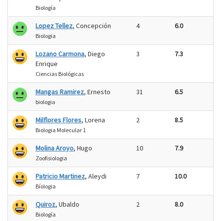
Biología
Lopez Tellez
, Concepción
4
6.0
Biologia
Lozano Carmona
, Diego
3
7.3
Enrique
Ciencias Biológicas
Mangas Ramirez
, Ernesto
31
6.5
biologia
Milflores Flores
, Lorena
2
8.5
Biologia Molecular 1
Molina Aroyo
, Hugo
10
7.9
Zoofisiologia
Patricio Martinez
, Aleydi
7
10.0
Bíologia
Quiroz
, Ubaldo
2
8.0
Biología