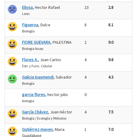
Eliosa
, Hector Rafael
23
2.8
Leon
Figueroa
, Dulce
8
8.1
Biología
FIORE GUEVARA
, PALESTINA
2
9.0
Biologia buap
Flores A.
, Juan Carlos
4
9.8
Estr. y Func. Celular
Galicia Isasmendi
, Salvador
4
4.3
Biología
garcia flores
, hector julio
0
biologia
García Chávez
, Juan Héctor
4
7.5
Biología / Ecología y Métodos
Gutiérrez mayen
, Maria
1
7.0
Guadalupe