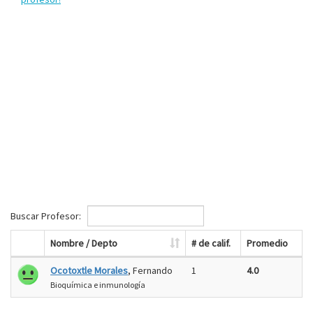
Buscar Profesor:
Nombre / Depto
# de calif.
Promedio
Ocotoxtle Morales
, Fernando
1
4.0
Bioquímica e inmunología