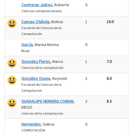
Contreras Juárez
, Roberto
0
Ciencias computacionales
Cuevas Otahola
, Bolivia
1
10.0
Facultad de Ciencias de la
Computación
García
, Marina Norma
0
Buap
Gonzalez Flores
, Marco
1
7.0
Ciencias de la computación
González Osuna
, Reynold
3
8.0
Facultad de Ciencias de la
Computacion
GUADALUPE HERRERA COBIAN
,
3
8.3
DIEGO
ciencias de la computacion
Hernandez
, Galicia
0
COMPUTACIÓN