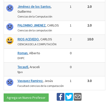
Jiménez de los Santos
,
1
2.0
Guillermo
Ciencias de la Computación
PALOMINO JIMENEZ
, CARLOS
1
2.0
Ciencias de la computación
RIOS ACEVEDO
, CARLOS
2
10.0
CIENCIAS DE LA COMPUTACIÓN
Roman
, Alberto
0
DHPC
Tecautl
, Araceli
0
fgus
Vasquez Ramirez
, Jesús
1
3.0
Facultad ciencias de la computación
Agrega un Nuevo Profesor