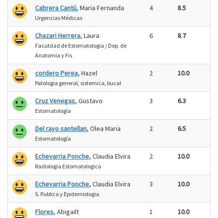
Cabrera Cantú
, Maria Fernanda
4
8.5
Urgencias Médicas
Chazari Herrera
, Laura
6
8.7
Facutdad de Estomatologia / Dep. de
Anatomia y Fis
cordero Perea
, Hazel
2
10.0
Patologia general, sistemica, bucal
Cruz Venegas
, Gustavo
3
6.3
Estomatología
Del rayo santellan
, Olea Maria
2
6.5
Estomatología
Echevarria Ponche
, Claudia Elvira
2
10.0
Radiologia Estomatologica
Echevarria Ponche
, Claudia Elvira
3
10.0
S. Publica y Epidemiologia
Flores
, Abigailt
1
10.0