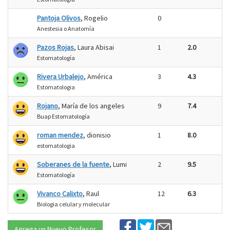
Pantoja Olivos
, Rogelio
0
Anestesia o Anatomía
Pazos Rojas
, Laura Abisai
1
2.0
Estomatología
Rivera Urbalejo
, América
3
4.3
Estomatologia
Rojano
, María de los angeles
9
7.4
Buap Estomatología
roman mendez
, dionisio
1
8.0
estomatologia
Soberanes de la fuente
, Lumi
2
9.5
Estomatología
Vivanco Calixto
, Raul
12
6.3
Biologia celular y molecular
Agrega un Nuevo Profesor