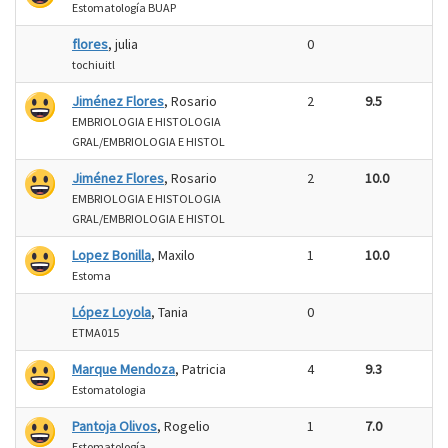
Estomatología BUAP
flores
, julia
0
tochiuitl
Jiménez Flores
, Rosario
2
9.5
EMBRIOLOGIA E HISTOLOGIA
GRAL/EMBRIOLOGIA E HISTOL
Jiménez Flores
, Rosario
2
10.0
EMBRIOLOGIA E HISTOLOGIA
GRAL/EMBRIOLOGIA E HISTOL
Lopez Bonilla
, Maxilo
1
10.0
Estoma
López Loyola
, Tania
0
ETMA015
Marque Mendoza
, Patricia
4
9.3
Estomatologia
Pantoja Olivos
, Rogelio
1
7.0
Estomatología