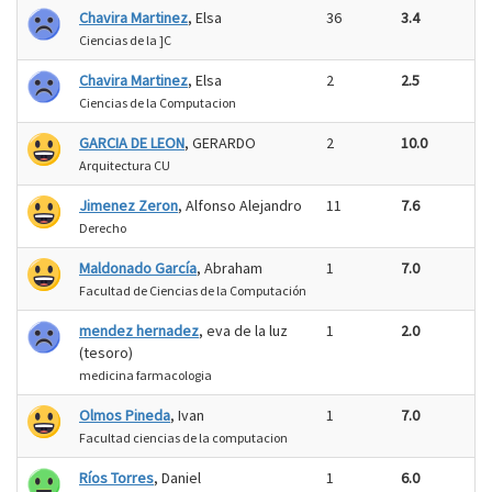
Chavira Martinez
, Elsa
36
3.4
Ciencias de la ]C
Chavira Martinez
, Elsa
2
2.5
Ciencias de la Computacion
GARCIA DE LEON
, GERARDO
2
10.0
Arquitectura CU
Jimenez Zeron
, Alfonso Alejandro
11
7.6
Derecho
Maldonado García
, Abraham
1
7.0
Facultad de Ciencias de la Computación
mendez hernadez
, eva de la luz
1
2.0
(tesoro)
medicina farmacologia
Olmos Pineda
, Ivan
1
7.0
Facultad ciencias de la computacion
Ríos Torres
, Daniel
1
6.0