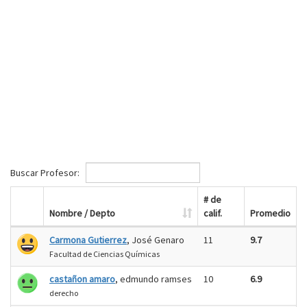
Buscar Profesor:
# de
Nombre / Depto
calif.
Promedio
Carmona Gutierrez
, José Genaro
11
9.7
Facultad de Ciencias Químicas
castañon amaro
, edmundo ramses
10
6.9
derecho