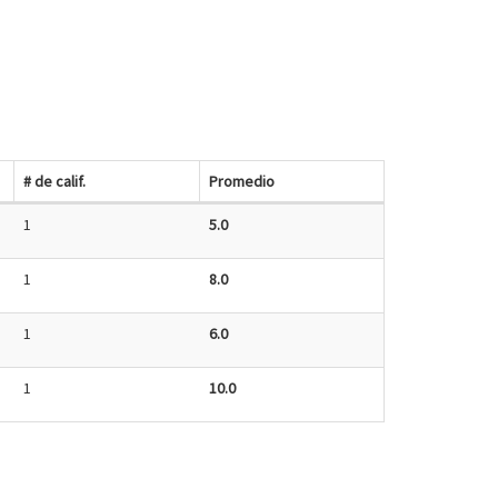
# de calif.
Promedio
1
5.0
1
8.0
1
6.0
1
10.0