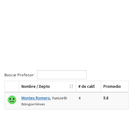
Buscar Profesor:
Nombre / Depto
# de calif.
Promedio
Montes Romero
, Yunizeth
4
5.8
Bilingüe Héroes