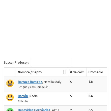
Buscar Profesor:
Nombre / Depto
# de calif.
Promedio
Barraza Ramirez
, Natalia Idaly
5
7.8
Lengua y comunicación
Barrón
, Nadia
5
8.6
Calculo
Benavides Hernández
, Alma
2
6.5