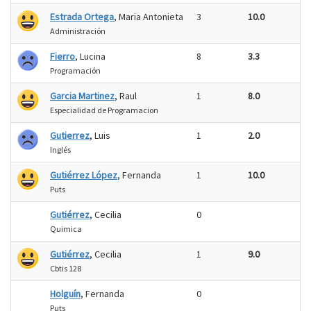
Estrada Ortega
, Maria Antonieta
3
10.0
Administración
Fierro
, Lucina
8
3.3
Programación
Garcia Martinez
, Raul
1
8.0
Especialidad de Programacion
Gutierrez
, Luis
1
2.0
Inglés
Gutiérrez López
, Fernanda
1
10.0
Puts
Gutiérrez
, Cecilia
0
Quimica
Gutiérrez
, Cecilia
1
9.0
Cbtis 128
Holguín
, Fernanda
0
Puts