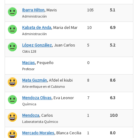
Ibarra Hilton
, Mavis
105
5.1
Administración
Kabata de Anda
, Maria del Mar
10
6.9
Administración
López González
, Juan Carlos
5
5.2
Cbtis 128
Macias
, Pequeño
0
Profesor
Mata Guzmán
, Afdel el kiubi
8
8.6
Arte enfoque en el Cubismo
Mendoza Olivas
, Eva Leonor
7
6.3
Química
Mendoza
, Carlos
1
10.0
Laboratorista Químico
Mercado Morales
, Blanca Cecilia
1
8.0