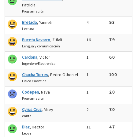
Patricia
Programación
Bretado
, Yanneli
4
9.3
Lectura
Buceta Navarro
, Zitlali
16
7.9
Lengua y comunicación
Cardona
, Victor
1
6.0
Ingeniero/Electronica
Chacha Torres
, Pedro Othoniel
1
10.0
Fisica Cuantica
Codepen
, Nava
1
2.0
Programacion
Cyrus Cruz
, Miley
2
7.0
canto
Diaz
, Hector
11
4.7
Leoye