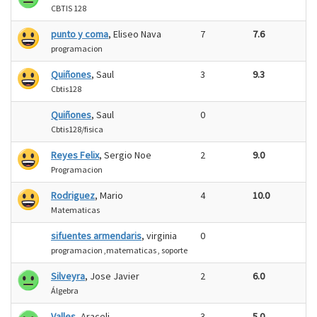
CBTIS 128
punto y coma
, Eliseo Nava
7
7.6
programacion
Quiñones
, Saul
3
9.3
Cbtis128
Quiñones
, Saul
0
Cbtis128/fisica
Reyes Felix
, Sergio Noe
2
9.0
Programacion
Rodriguez
, Mario
4
10.0
Matematicas
sifuentes armendaris
, virginia
0
programacion ,matematicas , soporte
Silveyra
, Jose Javier
2
6.0
Álgebra
Valles
, Araceli
3
5.0