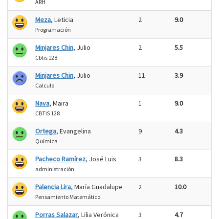
ARH
Meza
, Leticia
2
9.0
Programación
Minjares Chin
, Julio
2
5.5
Cbtis 128
Minjares Chin
, Julio
11
3.9
Calculo
Nava
, Maira
1
9.0
CBTIS 128
Ortega
, Evangelina
9
4.3
Química
Pacheco Ramírez
, José Luis
3
8.3
administración
Palencia Lira
, María Guadalupe
2
10.0
Pensamiento Matemático
Porras Salazar
, Lilia Verónica
3
4.7