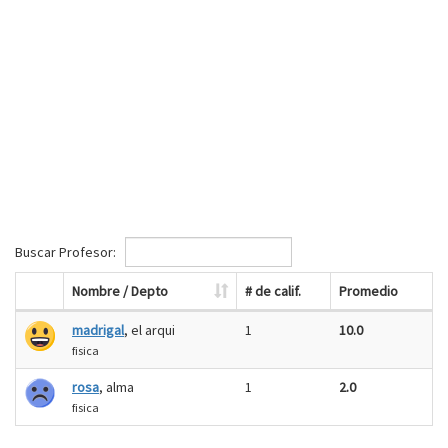
Buscar Profesor:
Nombre / Depto
# de calif.
Promedio
madrigal
, el arqui
1
10.0
fisica
rosa
, alma
1
2.0
fisica