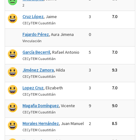
2
Cruz López
, Jaime
3
7.0
CECyTEM Cuautitlán
Fajardo Pérez
, Aura Jimena
0
Vinculación
García Becerril
, Rafael Antonio
5
7.0
CECyTEM Cuautitlán
Jiménez Zamora
, Hilda
3
9.3
CECyTEM Cuautitlán
Lopez Cruz
, Elizabeth
3
7.0
CECyTEM Cuautitlán
Magaña Domínguez
, Vicente
9
9.0
CECyTEM Cuautitlán
Morales Hernández
, Juan Manuel
2
8.5
CECyTEM Cuautitlán