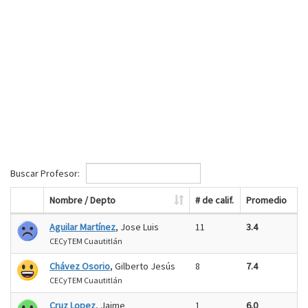
Buscar Profesor:
Nombre / Depto
# de calif.
Promedio
Aguilar Martínez
, Jose Luis
11
3.4
CECyTEM Cuautitlán
Chávez Osorio
, Gilberto Jesús
8
7.4
CECyTEM Cuautitlán
Cruz Lopez
, Jaime
1
6.0