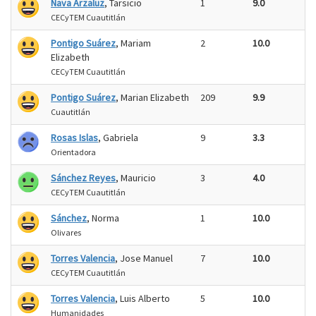
Nava Arzaluz
, Tarsicio
1
9.0
CECyTEM Cuautitlán
Pontigo Suárez
, Mariam
2
10.0
Elizabeth
CECyTEM Cuautitlán
Pontigo Suárez
, Marian Elizabeth
209
9.9
Cuautitlán
Rosas Islas
, Gabriela
9
3.3
Orientadora
Sánchez Reyes
, Mauricio
3
4.0
CECyTEM Cuautitlán
Sánchez
, Norma
1
10.0
Olivares
Torres Valencia
, Jose Manuel
7
10.0
CECyTEM Cuautitlán
Torres Valencia
, Luis Alberto
5
10.0
Humanidades