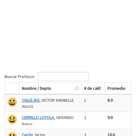
Buscar Profesor:
Nombre / Depto
# de calif.
Promedio
CALLEJAS
, VICTOR SHENIELLE
1
8.0
INGLES
CERRILLO LOYOLA
, GERARDO
2
9.0
Basico
Cerón
, Victor
3
10.0