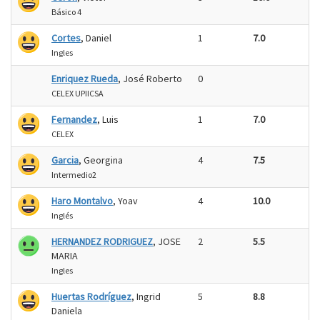
Básico 4
Cortes
, Daniel
1
7.0
Ingles
Enriquez Rueda
, José Roberto
0
CELEX UPIICSA
Fernandez
, Luis
1
7.0
CELEX
Garcia
, Georgina
4
7.5
Intermedio2
Haro Montalvo
, Yoav
4
10.0
Inglés
HERNANDEZ RODRIGUEZ
, JOSE
2
5.5
MARIA
Ingles
Huertas Rodríguez
, Ingrid
5
8.8
Daniela