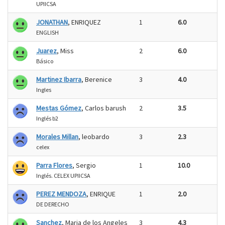
UPIICSA
JONATHAN
, ENRIQUEZ
1
6.0
ENGLISH
Juarez
, Miss
2
6.0
Básico
Martinez Ibarra
, Berenice
3
4.0
Ingles
Mestas Gómez
, Carlos barush
2
3.5
Inglés b2
Morales Millan
, leobardo
3
2.3
celex
Parra Flores
, Sergio
1
10.0
Inglés. CELEX UPIICSA
PEREZ MENDOZA
, ENRIQUE
1
2.0
DE DERECHO
Sanchez
, Maria de los Angeles
3
4.3