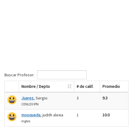
Buscar Profesor:
Nombre / Depto
# de calif.
Promedio
Juarez
, Sergio
3
9.3
CENLEX IPN
mosqueda
, judith alexia
1
10.0
ingles