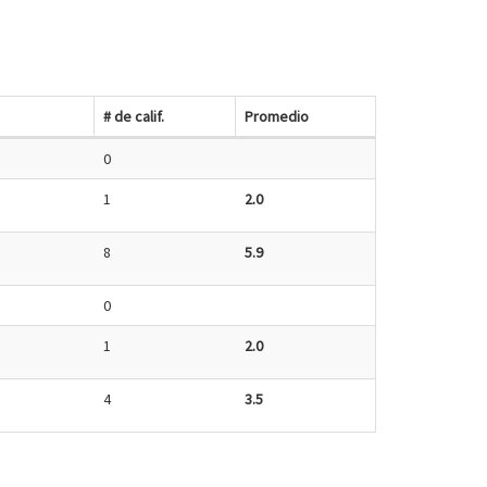
# de calif.
Promedio
0
1
2.0
8
5.9
0
1
2.0
4
3.5