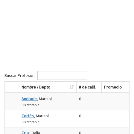
Buscar Profesor:
Nombre / Depto
# de calif.
Promedio
Andrade
, Marisol
0
Fisioterapia
Cortés
, Marisol
0
Fisioterapia
Cruz
, Dalia
0