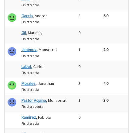
Fisioterapia
García
, Andrea
3
6.0
Fisioterapia
Gil
, Marinaly
0
Fisioterapia
Jiménez
, Monserrat
1
2.0
Fisioterapia
Labat
, Carlos
0
Fisioterapia
Morales
, Jonathan
3
4.0
Fisioterapia
Pastor Aquino
, Monserrat
1
3.0
Fisioterapeuta
Ramirez
, Fabiola
0
Fisioterapia