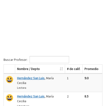
Buscar Profesor:
Nombre / Depto
# de calif.
Promedio
Hernández San Luis
, María
1
9.0
Cecilia
Lectora
Hernández San Luis
, María
2
8.5
Cecilia
Literatura