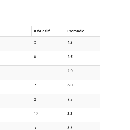
# de calif.
Promedio
3
4.3
8
4.6
1
2.0
2
6.0
2
7.5
12
3.3
3
5.3