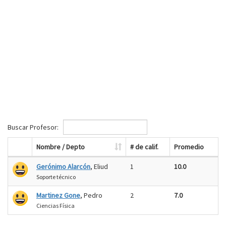
Buscar Profesor:
Nombre / Depto
# de calif.
Promedio
Gerónimo Alarcón
, Eliud
1
10.0
Soporte técnico
Martinez Gone
, Pedro
2
7.0
Ciencias Física