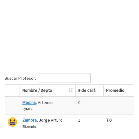
Buscar Profesor:
Nombre / Depto
# de calif.
Promedio
Medina
, Artemio
0
SyMEC
Zamora
, Jorge Arturo
1
7.0
Elizondo