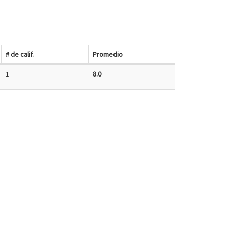
# de calif.
Promedio
1
8.0