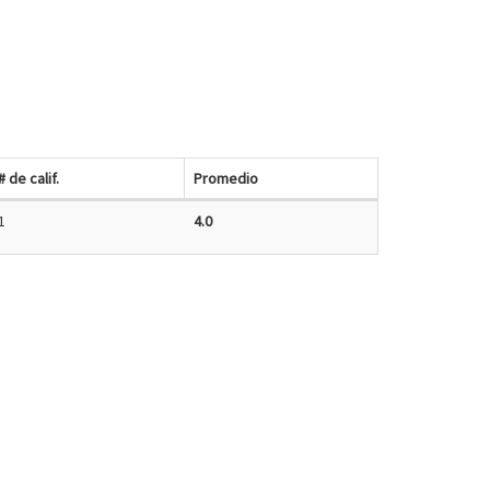
# de calif.
Promedio
1
4.0