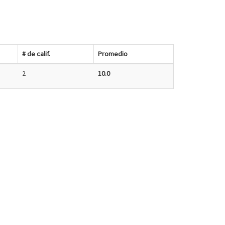
# de calif.
Promedio
2
10.0