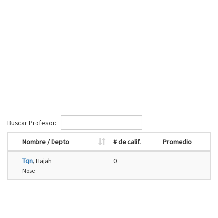
Buscar Profesor:
Nombre / Depto
# de calif.
Promedio
Tqn
, Hajah
0
Nose