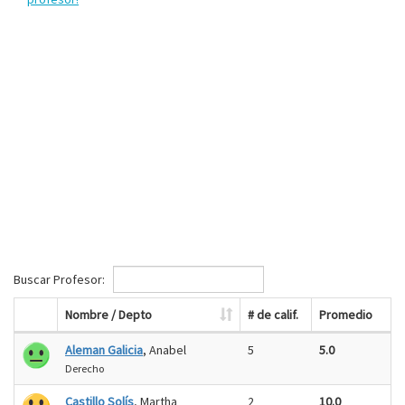
Buscar Profesor:
Nombre / Depto
# de calif.
Promedio
Aleman Galicia
, Anabel
5
5.0
Derecho
Castillo Solís
, Martha
2
10.0