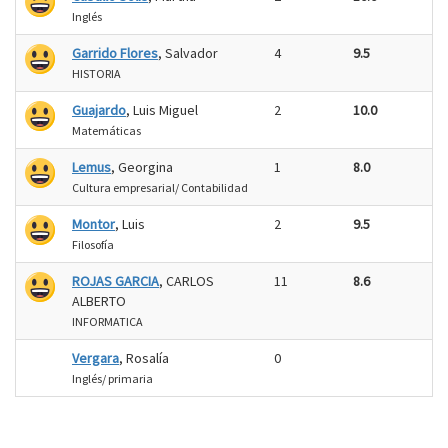
Inglés
Garrido Flores
, Salvador
4
9.5
HISTORIA
Guajardo
, Luis Miguel
2
10.0
Matemáticas
Lemus
, Georgina
1
8.0
Cultura empresarial/ Contabilidad
Montor
, Luis
2
9.5
Filosofía
ROJAS GARCIA
, CARLOS
11
8.6
ALBERTO
INFORMATICA
Vergara
, Rosalía
0
Inglés/ primaria