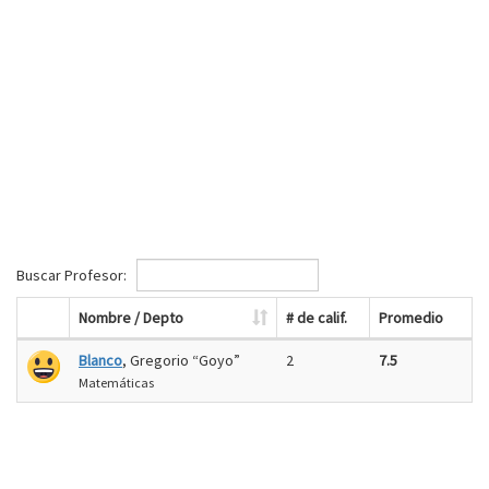
Buscar Profesor:
Nombre / Depto
# de calif.
Promedio
Blanco
, Gregorio “Goyo”
2
7.5
Matemáticas