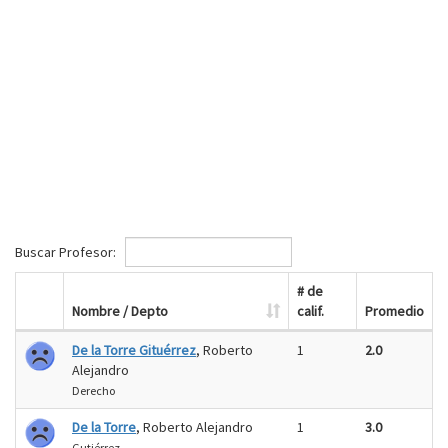
Buscar Profesor:
# de
Nombre / Depto
calif.
Promedio
De la Torre Gituérrez
, Roberto
1
2.0
Alejandro
Derecho
De la Torre
, Roberto Alejandro
1
3.0
Gutiérrez