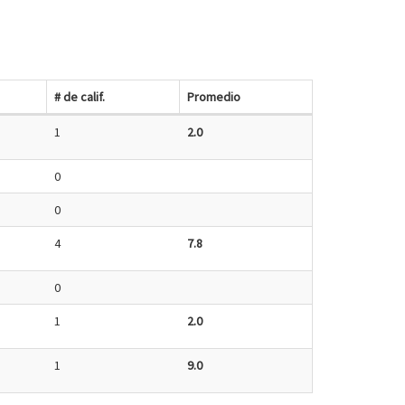
# de calif.
Promedio
1
2.0
0
0
4
7.8
0
1
2.0
1
9.0