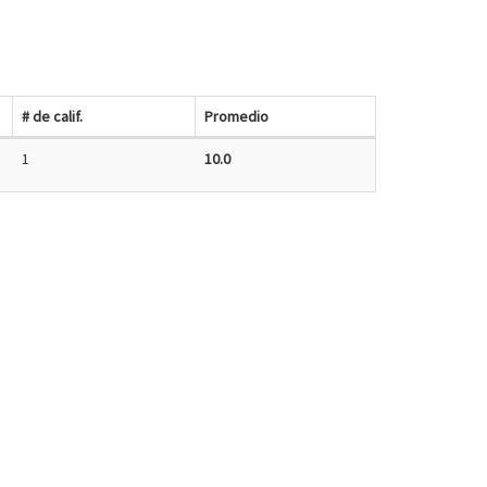
# de calif.
Promedio
1
10.0