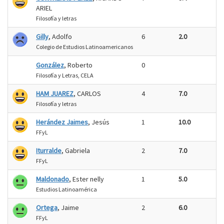
ARIEL
Filosofía y letras
Gilly
, Adolfo
6
2.0
Colegio de Estudios Latinoamericanos
González
, Roberto
0
Filosofía y Letras, CELA
HAM JUAREZ
, CARLOS
4
7.0
Filosofía y letras
Herández Jaimes
, Jesús
1
10.0
FFyL
Iturralde
, Gabriela
2
7.0
FFyL
Maldonado
, Ester nelly
1
5.0
Estudios Latinoamérica
Ortega
, Jaime
2
6.0
FFyL