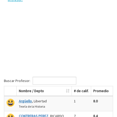
Buscar Profesor:
Nombre / Depto
# de calif.
Promedio
Argüello
, Libertad
1
8.0
Teoría de la Historia
CONTRERAS PEREZ
, RICARDO
7
8.4