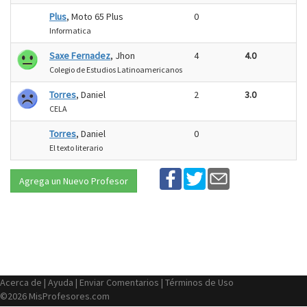
Plus
, Moto 65 Plus
0
Informatica
Saxe Fernadez
, Jhon
4
4.0
Colegio de Estudios Latinoamericanos
Torres
, Daniel
2
3.0
CELA
Torres
, Daniel
0
El texto literario
Agrega un Nuevo Profesor
Acerca de
|
Ayuda
|
Enviar Comentarios
|
Términos de Uso
©2026 MisProfesores.com